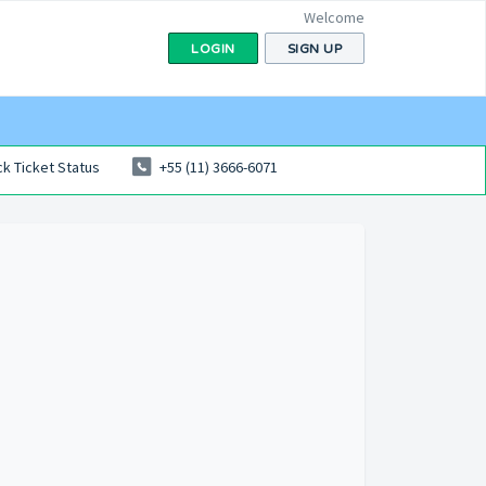
Welcome
LOGIN
SIGN UP
k Ticket Status
+55 (11) 3666-6071