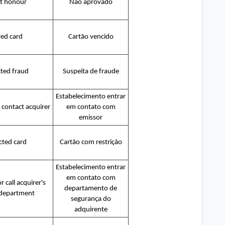
t honour
Não aprovado
red card
Cartão vencido
ted fraud
Suspeita de fraude
Estabelecimento entrar
 contact acquirer
em contato com
emissor
cted card
Cartão com restrição
Estabelecimento entrar
em contato com
 call acquirer's
departamento de
 department
segurança do
adquirente