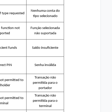
Nenhuma conta do
f type requested
tipo selecionado
 function not
Função selecionada
ported
não suportada
icient funds
Saldo insuficiente
rect PIN
Senha inválida
Transação não
not permitted to
permitida para o
dholder
portador
Transação não
not permitted to
permitida para o
rminal
terminal