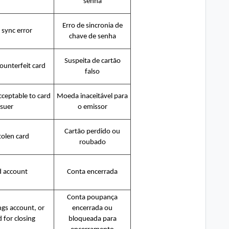
senha
Erro de sincronia de
 sync error
chave de senha
Suspeita de cartão
ounterfeit card
falso
ceptable to card
Moeda inaceitável para
ssuer
o emissor
Cartão perdido ou
tolen card
roubado
d account
Conta encerrada
Conta poupança
ngs account, or
encerrada ou
d for closing
bloqueada para