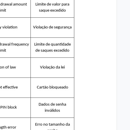
hdrawal amount
Limite de valor para
limit
saque excedido
y violation
Violação de segurança
drawal frequency
Limite de quantidade
limit
de saques excedido
ion of law
Violação da lei
t effective
Cartão bloqueado
Dados de senha
 PIN block
inválidos
Erro no tamanho da
ngth error