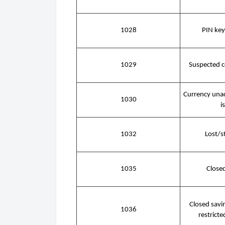
1028
PIN key
1029
Suspected c
Currency unac
1030
i
1032
Lost/s
1035
Close
Closed savi
1036
restricte