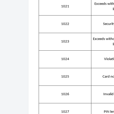
Exceeds wit
1021
1022
Securit
Exceeds with
1023
1024
Violat
1025
Card no
1026
Invalid
1027
PIN le