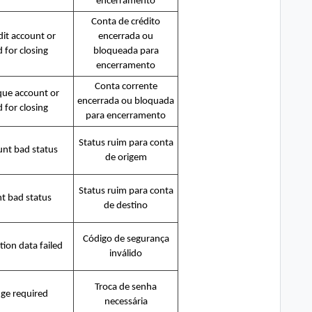
encerramento
Conta de crédito
dit account or
encerrada ou
d for closing
bloqueada para
encerramento
Conta corrente
que account or
encerrada ou bloquada
d for closing
para encerramento
Status ruim para conta
nt bad status
de origem
Status ruim para conta
t bad status
de destino
Código de segurança
tion data failed
inválido
Troca de senha
ge required
necessária