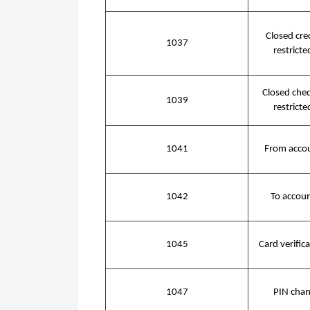
Closed cre
1037
restricte
Closed che
1039
restricte
1041
From accou
1042
To accoun
1045
Card verifica
1047
PIN chan