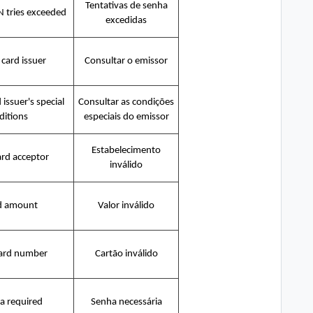
Tentativas de senha
N tries exceeded
excedidas
 card issuer
Consultar o emissor
 issuer's special
Consultar as condições
ditions
especiais do emissor
Estabelecimento
ard acceptor
inválido
id amount
Valor inválido
card number
Cartão inválido
a required
Senha necessária