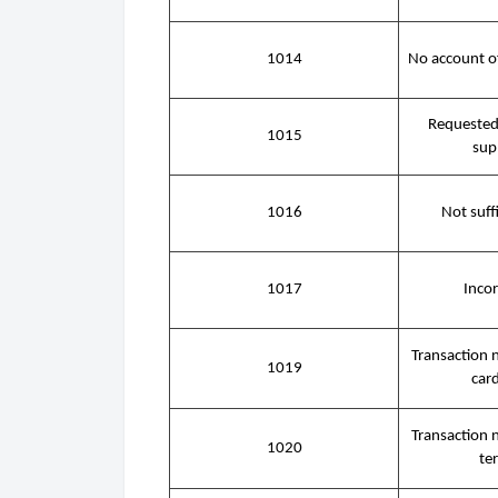
1014
No account o
Requested
1015
sup
1016
Not suff
1017
Incor
Transaction 
1019
car
Transaction 
1020
te