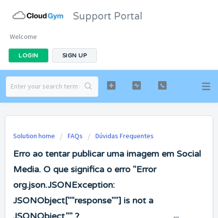
Support Portal
Welcome
LOGIN
SIGN UP
Solution home
FAQs
Dúvidas Frequentes
Erro ao tentar publicar uma imagem em Social
Media. O que significa o erro "Error
org.json.JSONException:
JSONObject[""response""] is not a
JSONObject."" ?