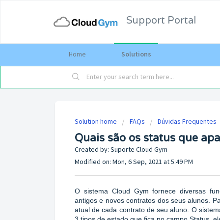
Support Portal
Home
Solutions
Solution home
FAQs
Dúvidas Frequentes
Quais são os status que ap
Created by: Suporte Cloud Gym
Modified on: Mon, 6 Sep, 2021 at 5:49 PM
O sistema Cloud Gym fornece diversas fun
antigos e novos contratos dos seus alunos. Pa
atual de cada contrato de seu aluno. O sist
3 tipos de estado que fica no campo Status, el