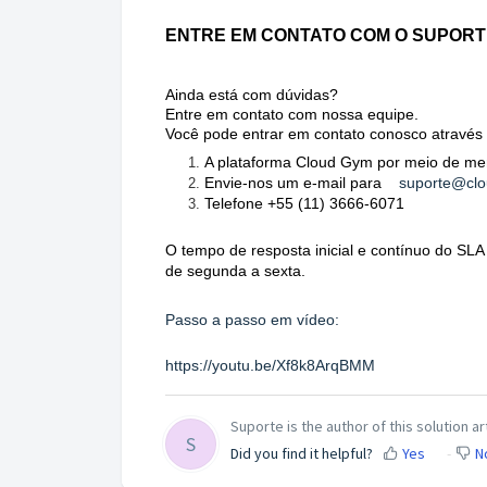
ENTRE EM CONTATO COM O SUPORT
Ainda está com dúvidas?
Entre em contato com nossa equipe.
Você pode entrar em contato conosco através 
A plataforma Cloud Gym por meio de me
Envie-nos um e-mail para
suporte@cl
Telefone +55 (11) 3666-6071
O tempo de resposta inicial e contínuo do SLA 
de segunda a sexta.
Passo a passo em vídeo:
https://youtu.be/Xf8k8ArqBMM
Suporte is the author of this solution art
S
Did you find it helpful?
Yes
N