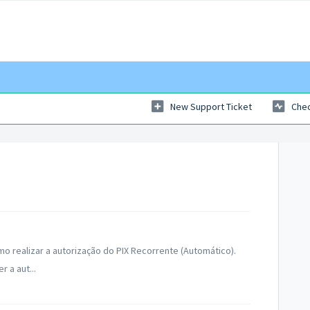
New Support Ticket
Chec
realizar a autorização do PIX Recorrente (Automático).
 a aut...