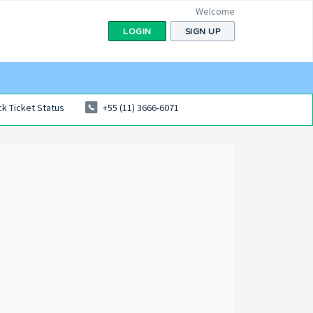
Welcome
LOGIN
SIGN UP
k Ticket Status
+55 (11) 3666-6071